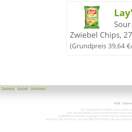
Lay
Sour
Zwiebel Chips, 27
(Grundpreis 39,64 €
Startseite
|
Kontakt
|
Impressum
AGB
|
Daten
Die verwendeten Bilder und Logos unt
Der Shopbetreiber (Franchisenehmer) nutzt di
SUBWAY® Pictures Copyright © 2026 Doctor's Associat
MILKA®, MILKA® Kuh und die MILKA® Farbe Lila sind geschüt