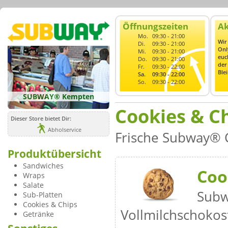
Öffnungszeiten
Ak
Mo.
09:30 - 21:00
Wir
Di.
09:30 - 21:00
Onl
Mi.
09:30 - 21:00
euc
Do.
09:30 - 21:00
der
Fr.
09:30 - 22:00
Blei
Sa.
09:30 - 22:00
So.
09:30 - 22:00
SUBWAY® Kempten
Cookies & C
Dieser Store bietet Dir:
Abholservice
Frische Subway® 
Produktübersicht
Sandwiches
Coo
Wraps
Salate
Subw
Sub-Platten
Cookies & Chips
Vollmilchschoko
Getränke