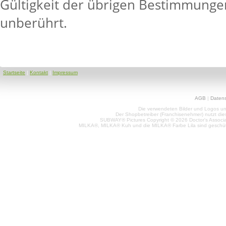
Gültigkeit der übrigen Bestimmunge
unberührt.
Startseite
|
Kontakt
|
Impressum
AGB
|
Daten
Die verwendeten Bilder und Logos unt
Der Shopbetreiber (Franchisenehmer) nutzt di
SUBWAY® Pictures Copyright © 2026 Doctor's Associat
MILKA®, MILKA® Kuh und die MILKA® Farbe Lila sind geschüt