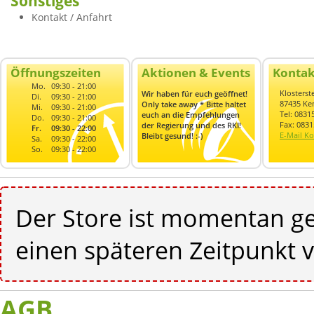
Sonstiges
Kontakt / Anfahrt
Öffnungszeiten
Aktionen & Events
Kontak
Mo.
09:30 - 21:00
Klosterst
Wir haben für euch geöffnet!
Di.
09:30 - 21:00
87435 K
Only take away * Bitte haltet
Mi.
09:30 - 21:00
Tel: 083
euch an die Empfehlungen
Do.
09:30 - 21:00
Fax: 083
der Regierung und des RKI!
Fr.
09:30 - 22:00
E-Mail Ko
Bleibt gesund! :-)
Sa.
09:30 - 22:00
So.
09:30 - 22:00
Der Store ist momentan ge
einen späteren Zeitpunkt v
AGB